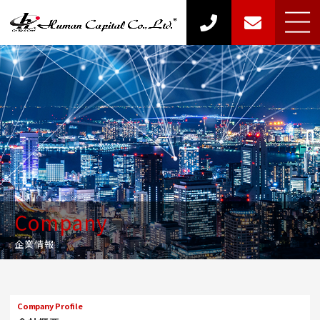
Privacy Policy
個人情報保護方針
Company
Profile
Company
会社概要
企業情報
Information
Security Basic
Policy
Access
情報セキュリティ
基本方針
アクセス
Company Profile